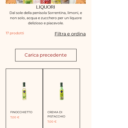
LIQUORI
Dal sole della penisola Sorrentina, limoni, e
non solo, acqua e zucchero per un liquore
delizioso e piacevole.
17 prodotti
Filtra e ordina
Carica precedente
FINOCCHIETTO
CREMA DI
PISTACCHIO
Prezzo
7,00 €
Prezzo
7,00 €