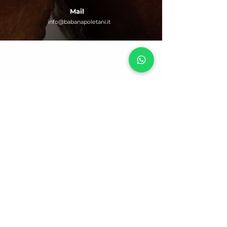
Mail
info@babanapoletani.it
Email: info@babanapoletani.it
Tel./Fax: 081 801 53 61
Sede
: Via R. Bosco, 37-39
80069 Vico Equense (NA) Italy
Termini, Condizioni e Regolamento
Policy Privacy
&
Cookies