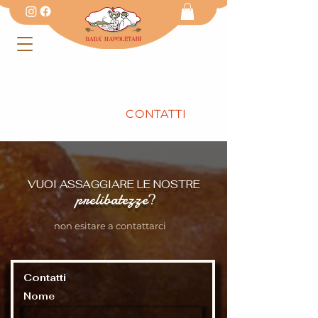
CHI SIAMO
IDEE REGALO
PRODOTTI
CONTATTI
VUOI ASSAGGIARE LE NOSTRE
prelibatezze
?
non esitare a contattarci
Contatti
Nome