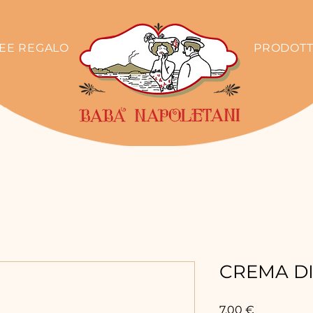
DEE REGALO
PRODOTT
CREMA D
Prezzo
7,00 €