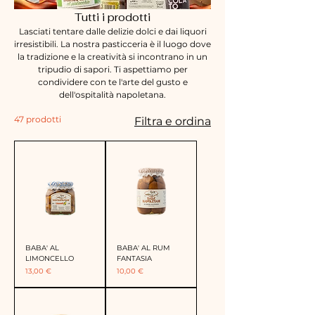
Tutti i prodotti
Lasciati tentare dalle delizie dolci e dai liquori
irresistibili. La nostra pasticceria è il luogo dove
la tradizione e la creatività si incontrano in un
tripudio di sapori. Ti aspettiamo per
condividere con te l'arte del gusto e
dell'ospitalità napoletana.
47 prodotti
Filtra e ordina
BABA' AL
BABA' AL RUM
LIMONCELLO
FANTASIA
Prezzo
Prezzo
13,00 €
10,00 €