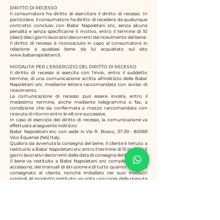
DIRITTO DI RECESSO
Il consumatore ha diritto di esercitare il diritto di recesso. In
particolare, il consumatore ha diritto di recedere da qualunque
contratto concluso con
Baba' Napoletani snc
, senza alcuna
penalità e senza specificarne il motivo, entro il termine di 10
(dieci) dieci giorni lavorativi decorrenti dal ricevimento del bene.
Il diritto di recesso è riconosciuto in capo al consumatore in
relazione a qualsiasi bene da lui acquistato sul sito
www.babanapoletani.it
.
MODALITA' PER L'ERSERCIZIO DEL DIRITTO DI RECESSO
Il diritto di recesso si esercita con l'invio, entro il suddetto
termine, di una comunicazione scritta all'indirizzo della
Baba'
Napoletani snc
mediante lettera raccomandata con avviso di
ricevimento.
La comunicazione di recesso può essere inviata, entro il
medesimo termine, anche mediante telegramma o fax, a
condizione che sia confermata a mezzo raccomandata con
ricevuta di ritorno entro le 48 ore successive.
In caso di esercizio del diritto di recesso, la comunicazione va
effettuata al seguente indirizzo:
Baba' Napoletani snc con sede in
Via R. Bosco, 37-39 -
80069
Vico Equense (NA) Italy
.
Qualora sia avvenuta la consegna del bene, il cliente è tenuto a
restituirlo a Baba' Napoletani snc entro il termine di 15 (quindici)
giorni lavorativi decorrenti dalla data di consegna del bene.
Il bene va restituito a Baba' Napoletani snc completo di ogni
accessorio, dei manuali di istruzione e di tutto quanto in origine
consegnato al cliente, nonché imballato nei suoi involucri
originali. Al prodotto restituito va unita una copia della ricevuta
elettronica dell'ordine. Le spese di restituzione del bene a Baba'
Napoletani snc sono a carico del cliente.
Se il diritto di recesso è esercitato dal cliente conformemente
alle disposizioni contenute nella presente clausola, Baba'
Napoletani snc è tenuta al rimborso delle somme versate dal
cliente.
In particolare, Baba' Napoletani snc procederà gratuitamente