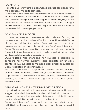
PAGAMENTO
Il cliente può effettuare il pagamento dovuto scegliendo una
fra le seguenti modalità elencate.
Pagamento con carta di credito: Nel caso in cui il consumatore
intenda effettuare il pagamento tramite carta di credito, egli
può avvalersi della procedura di pagamento con PayPal, idonea
ad assicurare la riservatezza dei dati forniti dai clienti. Per ogni
informazione e ulteriori Accordi Legali si rimanda il Cliente a
consultare il sito
www.paypal.com
.
CONSEGNA DEI PRODOTTI
Il bene acquistato, unitamente alla relativa fattura, è
consegnato tramite corriere all’indirizzo specificato dal Cliente
al momento dell’ordine on-line. Eventuali esigenze specifiche
dovranno essere prospettate dal cliente a
Baba' Napoletani snc.
Baba' Napoletani snc
garantisce la consegna del bene entro 15
(quindici) giorni lavorativi a partire dalla data di ricezione della
conferma dell’avvenuta transazione.
Qualora
Baba' Napoletani snc
, non riuscisse a garantire la
consegna nei termini suddetti, verrà applicato un ulteriore
sconto del 10% sul costo complessivo degli articoli acquistati su
Baba' Napoletani snc
di riferimento.
Nel caso di mancato recapito per assenza del destinatario,
all'indirizzo da lui indicato nell'ordine, il corriere lascerà un avviso
e riproverà una seconda volta; se il destinatario risultasse ancora
assente, la merce verrà riconsegnata al mittente (
Baba'
Napoletani snc
).
GARANZIA DI CONFORMITA' E PRODOTTI DIFETTOSI
I prodotti acquistati sul sito
www.babanapoletani.it
sono
soggetti alla disciplina sulla vendita dei beni di consumo. I
prodotti consegnati sono conformi alle caratteristiche illustrate
on-line nelle relative schede descrittive e tecniche.
Baba' Napoletani snc
è responsabile nei confronti del cliente per
i difetti di conformità esistenti al momento della consegna del
bene