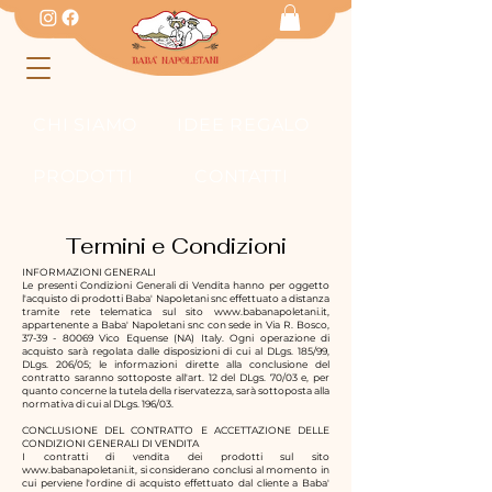
CHI SIAMO
IDEE REGALO
PRODOTTI
CONTATTI
Termini e Condizioni
INFORMAZIONI GENERALI
Le presenti Condizioni Generali di Vendita hanno per oggetto
l'acquisto di prodotti
Baba' Napoletani snc
effettuato a distanza
tramite rete telematica sul sito
www.babanapoletani.it
,
appartenente a Baba' Napoletani snc con sede in
Via R. Bosco,
37-39 - 80069
Vico Equense (NA) Italy
. Ogni operazione di
acquisto sarà regolata dalle disposizioni di cui al DLgs. 185/99,
DLgs. 206/05; le informazioni dirette alla conclusione del
contratto saranno sottoposte all'art. 12 del DLgs. 70/03 e, per
quanto concerne la tutela della riservatezza, sarà sottoposta alla
normativa di cui al DLgs. 196/03.
CONCLUSIONE DEL CONTRATTO E ACCETTAZIONE DELLE
CONDIZIONI GENERALI DI VENDITA
I contratti di vendita dei prodotti sul sito
www.babanapoletani.it
, si considerano conclusi al momento in
cui perviene l'ordine di acquisto effettuato dal cliente a
Baba'