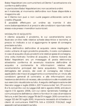
Baba' Napoletani snc
comunicherà al Cliente l’ accettazione e la
conferma dell'ordine.
In particolare
Baba' Napoletani snc
non accetterà ordini:
se il materiale, al momento dell'ordine non fosse disponibile a
magazzino e/o
se il Cliente non può o non vuole pagare utilizzando carte di
credito (Paypal).
È possibile effettuare un ordine sia tramite il sito
www.babanapoletani.it
ai prezzi e alle condizioni riportate nello
stesso e sia presso i rivenditori autorizzati.
MODALITA' D' ACQUISTO
Il cliente acquista il prodotto, le cui caratteristiche sono
illustrate on-line nelle relative schede descrittive e tecniche, al
prezzo ivi indicato a cui si aggiungono le spese di consegna
precisate sul sito.
Prima dell'inoltro dell'ordine di acquisto viene riepilogato il
costo unitario di ogni prodotto prescelto, il costo complessivo
in caso di acquisto di più prodotti e le relative spese di consegna.
Una volta inoltrato l'ordine di acquisto, il cliente riceverà da
Baba' Napoletani snc
un messaggio di posta elettronica
attestante conferma di avvenuta ricezione dell'ordine di
acquisto e contenente le informazioni relative alle
caratteristiche principali del bene acquistato, l'indicazione
dettagliata del prezzo, dei costi di consegna, dei tributi
applicabili e dei mezzi di pagamento e contenente un rinvio alle
condizioni generali di contratto e alle informazioni circa
l'esistenza del diritto di recesso, alle condizioni e alle modalità del
suo esercizio visualizzate sul sito. A seguito dell'approvazione del
Decreto Legge 4 luglio 2006 n. 223 "manovra bis" Art. 37 commi
8 e 9, convertito con la Legge 248 del 4 agosto 2006, entrata in
vigore il 12 agosto 2006, con cui viene ripristinato l'obbligo di
comunicazione dell'elenco clienti e fornitori in caso di emissione
fattura, e del Decreto Legge 78 del 31 maggio 2010 convertito in
Legge 122 del 30 luglio 2010, impone la necessità di richiedere ai
clienti di comunicare PARTITA IVA e CODICE FISCALE negli
appositi campi presenti sul sito.