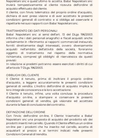
Napoletani snc
e quest’ultimo lo accetta.
Baba' Napoletani snc
invierà tempestivamente al cliente ricevuta dell'ordine di
acquisto effettuato dal cliente.
Il cliente, con l'invio telematico del proprio ordine d'acquisto,
dichiara di aver preso visione e di aver accettato le presenti
condizioni generali di contratto e si obbliga ad osservarle e
rispettarle nei suoi rapporti con
Baba' Napoletani snc.
TRATTAMENTO DEI DATI PERSONALI
Baba' Napoletani snc
ai sensi dell’art. 13 del DLgs 196/2003
informa che i dati personali anagrafici e fiscali acquisiti anche
verbalmente in riferimento ai rapporti commerciali instaurati,
forniti direttamente dagli interessati, ovvero diversamente
acquisiti nell’ambito dell’attività della società, foreranno
oggetto di trattamento nel rispetto della normativa
richiamata, compresi gli obblighi di riservatezza da questi
previsti
In relazione ai predetti potranno essere esercitati i diritti di cui
all’articolo 7 DLgs. 196/2003.
OBBLIGHI DEL CLIENTE
Il Cliente è tenuto, prima di inoltrare il proprio ordine
d'acquisto, a leggere accuratamente le presenti condizioni
generali di vendita. L'inoltro dell'ordine di acquisto implica la
loro integrale conoscenza e la loro accettazione.
Il Cliente è tenuto, infine, una volta conclusa la procedura
d'acquisto on-line, a stampare e conservare le presenti
condizioni generali di vendita, già visionate ed accettate
durante la fase di conclusione del contratto.
DEFINIZIONE DELL'ORDINE
Con l'invio dell'ordine on-line, il Cliente trasmette a
Baba'
Napoletani snc
una proposta di acquisto del prodotto e/o dei
prodotti inseriti nel carrello. Quando il Cliente effettua un ordine
on-line per i prodotti che ha inserito nel carrello, accetta di
acquistarli al prezzo e ai termini indicati nelle presenti
Condizioni Generali di Vendita.