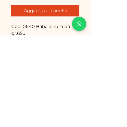
Aggiungi al carrello
Cod. 0640 Baba al rum da
gr.650
Cod. 0100 Baba al rum da gr.
900
Email: info@babanapoletani.it
Tel./Fax: 081 801 53 61
Sede
: Via R. Bosco, 37-39
80069 Vico Equense (NA) Italy
Termini, Condizioni e Regolamento
Policy Privacy
&
Cookies
Copyright © 2023 - Babà Napoletani
SNC P.IVA
10208881218