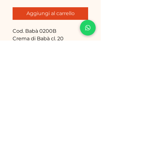
Aggiungi al carrello
Cod. Babà 0200B
Crema di Babà cl. 20
Cod. Babà 0500B
Crema di Babà cl . 50
Email: info@babanapoletani.it
Tel./Fax: 081 801 53 61
Sede
: Via R. Bosco, 37-39
80069 Vico Equense (NA) Italy
Termini, Condizioni e Regolamento
Policy Privacy
&
Cookies
Copyright © 2023 - Babà Napoletani
SNC P.IVA
10208881218