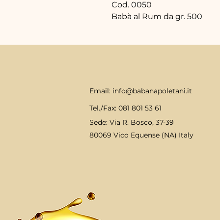
Cod. 0050
Babà al Rum da gr. 500
Email: info@babanapoletani.it
Tel./Fax: 081 801 53 61
Sede
: Via R. Bosco, 37-39
80069 Vico Equense (NA) Italy