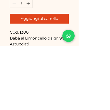
Aggiungi al carrello
Cod. 1300
Babà al Limoncello da gr. 900
Astucciati
Cod.1055
Babà al limoncello da gr.500
Astucciati
Email: info@babanapoletani.it
Tel./Fax: 081 801 53 61
Sede
: Via R. Bosco, 37-39
80069 Vico Equense (NA) Italy