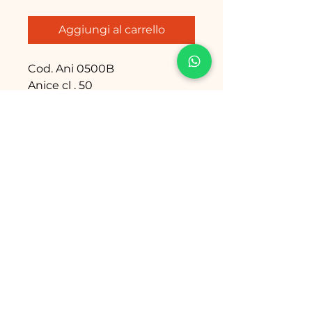
Aggiungi al carrello
Cod. Ani 0500B
Anice cl . 50
Cod. Ani 0200B
Anice cl. 20
Email: info@babanapoletani.it
Tel./Fax: 081 801 53 61
Sede
: Via R. Bosco, 37-39
80069 Vico Equense (NA) Italy
Termini, Condizioni e Regolamento
Policy Privacy
&
Cookies
Copyright © 2023 - Babà Napoletani
SNC P.IVA
10208881218